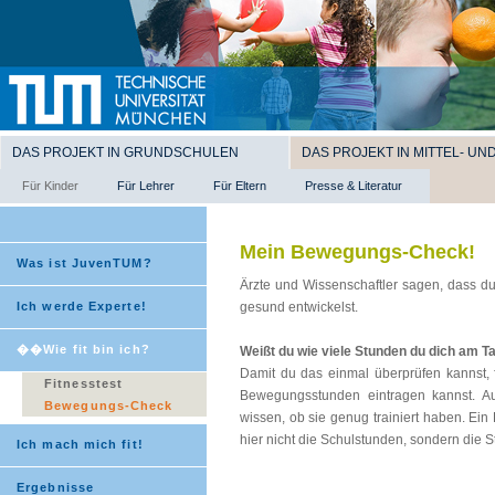
DAS PROJEKT IN GRUNDSCHULEN
DAS PROJEKT IN MITTEL- U
Für Kinder
Für Lehrer
Für Eltern
Presse & Literatur
Mein Bewegungs-Check!
Was ist JuvenTUM?
Ärzte und Wissenschaftler sagen, dass du
Ich werde Experte!
gesund entwickelst.
��Wie fit bin ich?
Weißt du wie viele Stunden du dich am 
Damit du das einmal überprüfen kannst, 
Fitnesstest
Bewegungsstunden eintragen kannst. Au
Bewegungs-Check
wissen, ob sie genug trainiert haben. Ei
hier nicht die Schulstunden, sondern die St
Ich mach mich fit!
Ergebnisse