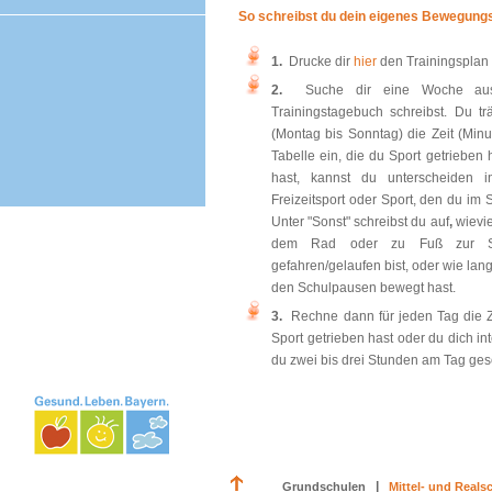
So schreibst du dein eigenes Bewegung
1.
Drucke dir
hier
den Trainingsplan 
2.
Suche dir eine Woche au
Trainingstagebuch schreibst. Du t
(Montag bis Sonntag) die Zeit (Minu
Tabelle ein, die du Sport getrieben 
hast, kannst du unterscheiden in
Freizeitsport oder Sport, den du im 
Unter "Sonst" schreibst du auf
,
wievi
dem Rad oder zu Fuß zur Sc
gefahren/gelaufen bist, oder wie lan
den Schulpausen bewegt hast.
3.
Rechne dann für jeden Tag die 
Sport getrieben hast oder du dich i
du zwei bis drei Stunden am Tag gescha
|
Grundschulen
Mittel- und Reals