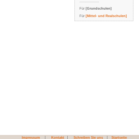
.....................
Für
[Grundschulen]
Für
[Mittel- und Realschulen]
|
|
|
Impressum
Kontakt
Schreiben Sie uns
Startseite