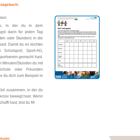
stagebuch:
aus.
s, in der du in dein
rägst dann für jeden Tag
ten oder Stunden) in die
hast. Damit du es leichter
 Schulsport, Sport-AG,
Sportverein gemacht hast.
el Minuten/Stunden du mit
hule oder Freunden
ge du dich zum Beispiel in
Zeit zusammen, in der du
ntensiv bewegt hast. Wenn
fft hast, bist du fit!
chulen